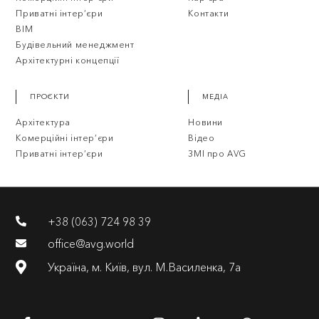
Приватні інтер’єри
Контакти
BIM
Будівельний менеджмент
Архітектурні концепції
ПРОЄКТИ
МЕДІА
Архітектура
Новини
Комерційні інтер’єри
Відео
Приватні інтер’єри
ЗМІ про AVG
+38 (063) 724 98 39
office@avg.world
Україна, м. Київ, вул. М.Василенка, 7а