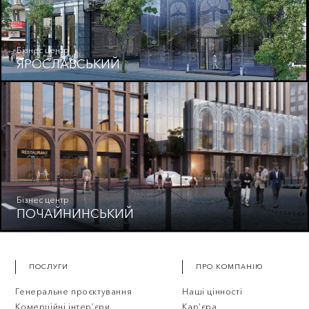
Бізнес центр
ЯРОСЛАВСЬКИЙ
Бізнес центр
ПОЧАЙНИНСЬКИЙ
ПОСЛУГИ
ПРО КОМПАНІЮ
Генеральне проєктування
Наші цінності
Комерційні інтер’єри
Кар’єра