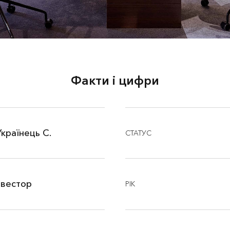
Факти і цифри
країнець С.
СТАТУС
нвестор
РІК