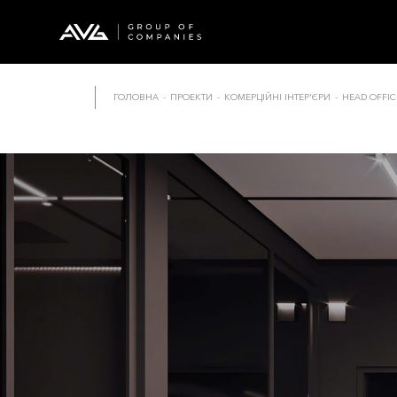
ГОЛОВНА
-
ПРОЕКТИ
-
КОМЕРЦІЙНІ ІНТЕР'ЄРИ
-
HEAD OFFIC