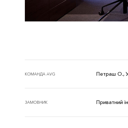
Петраш О., У
КОМАНДА AVG
Приватний і
ЗАМОВНИК