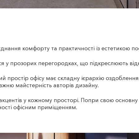
оєднання комфорту та практичності із естетикою п
я у прозорих перегородках, що підкреслюють відкр
й простір офісу має складну ієрархію оздоблення.
вжню майстерність авторів дизайну.
акцентів у кожному просторі. Попри свою основну 
аності офісним приміщенням.