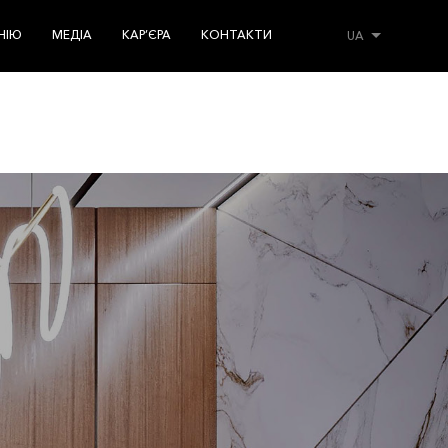
НІЮ
МЕДІА
КАР’ЄРА
КОНТАКТИ
UA