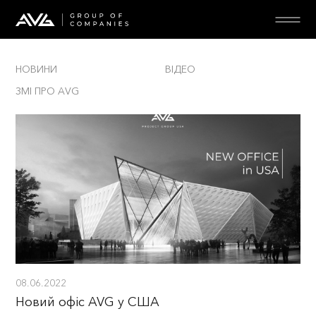
EN
RU
НОВИНИ
ВІДЕО
ЗМІ ПРО AVG
Проекти
Послуги
Про компанію
Медіа
Кар’єра
Контакти
08.06.2022
Новий офіс AVG у США