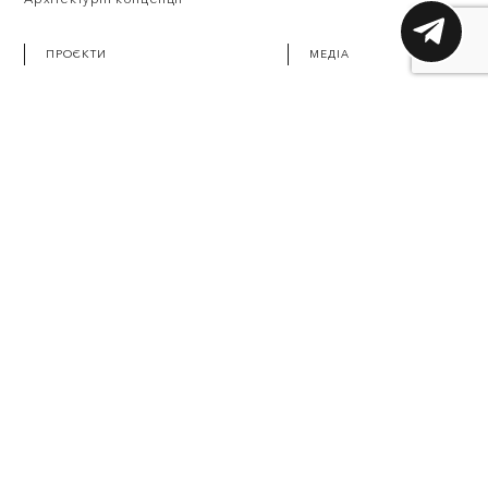
ПРОЄКТИ
МЕДІА
Архітектура
Новини
Комерційні інтер’єри
Відео
Приватні інтер’єри
ЗМІ про AVG
+38 (063) 724 98 39
office@avg.world
Україна, м. Київ, вул. М.Василенка, 7а
©AVG 2023