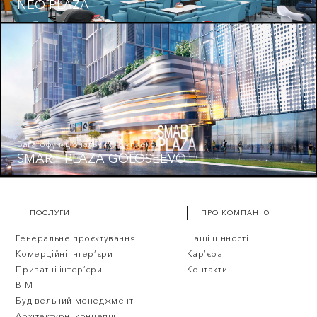
NEO PLAZA
Багатофункціональний комплекс
SMART PLAZA GOLOSEEVO
ПОСЛУГИ
ПРО КОМПАНІЮ
Генеральне проєктування
Наші цінності
Комерційні інтер’єри
Кар’єра
Приватні інтер’єри
Контакти
BIM
Будівельний менеджмент
Архітектурні концепції